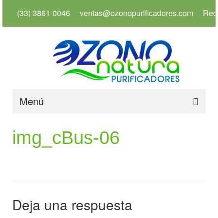
(33) 3861-0046
ventas@ozonopurificadores.com
Red
Menú
Inicio
img_cBus-06
Info
Servicios
Productos
Deja una respuesta
Usos