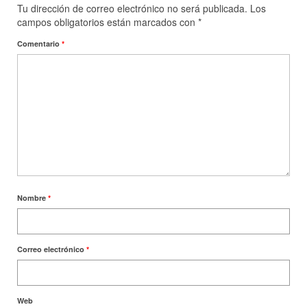
Tu dirección de correo electrónico no será publicada.
Los
Tienda
campos obligatorios están marcados con
*
Tips de Ozono
Comentario
*
Contacto
Nombre
*
Correo electrónico
*
Web