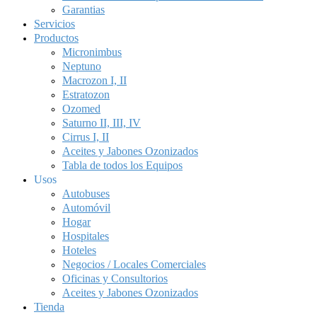
Garantias
Servicios
Productos
Micronimbus
Neptuno
Macrozon I, II
Estratozon
Ozomed
Saturno II, III, IV
Cirrus I, II
Aceites y Jabones Ozonizados
Tabla de todos los Equipos
Usos
Autobuses
Automóvil
Hogar
Hospitales
Hoteles
Negocios / Locales Comerciales
Oficinas y Consultorios
Aceites y Jabones Ozonizados
Tienda