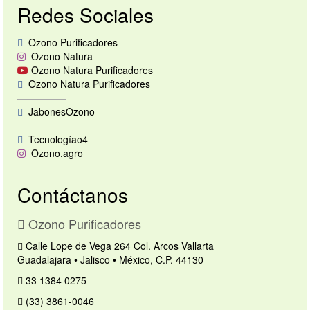
Redes Sociales
Tips de Ozono
Contacto
Ozono Purificadores
Ozono Natura
Ozono Natura Purificadores
Ozono Natura Purificadores
—————
JabonesOzono
—————
Tecnologíao4
Ozono.agro
Contáctanos
Ozono Purificadores
Calle Lope de Vega 264 Col. Arcos Vallarta
Guadalajara • Jalisco • México, C.P. 44130
33 1384 0275
(33) 3861-0046