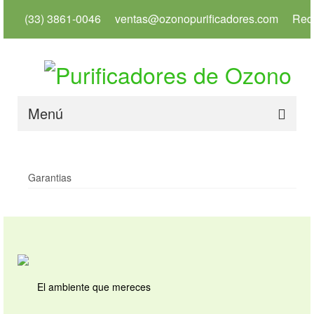
(33) 3861-0046
ventas@ozonopurificadores.com
Red
Menú
Inicio
Garantias
Info
Servicios
Productos
Usos
El ambiente que mereces
Tienda