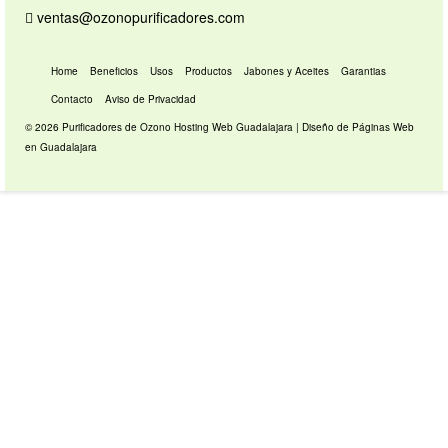
ventas@ozonopurificadores.com
Home
Beneficios
Usos
Productos
Jabones y Aceites
Garantias
Contacto
Aviso de Privacidad
© 2026 Purificadores de Ozono
Hosting Web Guadalajara
|
Diseño de Páginas Web
en Guadalajara