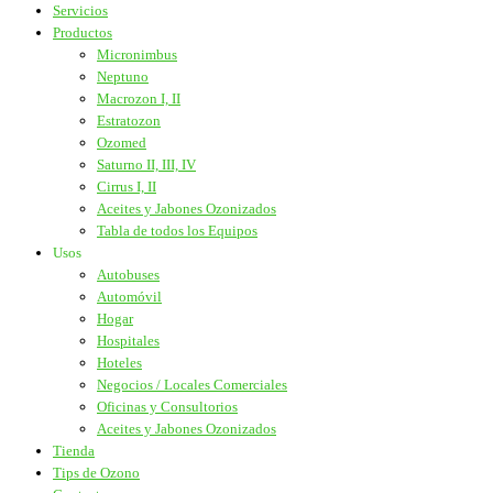
Servicios
Productos
Micronimbus
Neptuno
Macrozon I, II
Estratozon
Ozomed
Saturno II, III, IV
Cirrus I, II
Aceites y Jabones Ozonizados
Tabla de todos los Equipos
Usos
Autobuses
Automóvil
Hogar
Hospitales
Hoteles
Negocios / Locales Comerciales
Oficinas y Consultorios
Aceites y Jabones Ozonizados
Tienda
Tips de Ozono