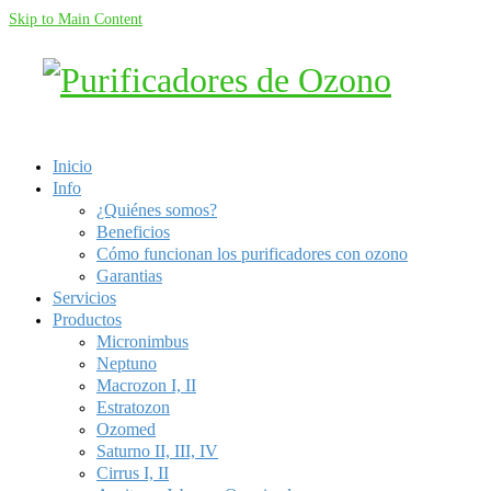
Skip to Main Content
Inicio
Info
¿Quiénes somos?
Beneficios
Cómo funcionan los purificadores con ozono
Garantias
Servicios
Productos
Micronimbus
Neptuno
Macrozon I, II
Estratozon
Ozomed
Saturno II, III, IV
Cirrus I, II