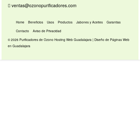
ventas@ozonopurificadores.com
Home
Beneficios
Usos
Productos
Jabones y Aceites
Garantias
Contacto
Aviso de Privacidad
© 2026 Purificadores de Ozono
Hosting Web Guadalajara
|
Diseño de Páginas Web
en Guadalajara