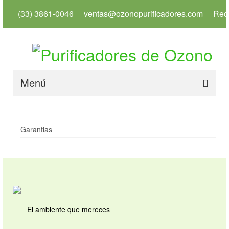
(33) 3861-0046
ventas@ozonopurificadores.com
Red
Menú
Inicio
Garantias
Info
Servicios
Productos
Usos
El ambiente que mereces
Tienda