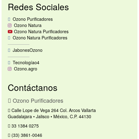
Redes Sociales
Tips de Ozono
Contacto
Ozono Purificadores
Ozono Natura
Ozono Natura Purificadores
Ozono Natura Purificadores
—————
JabonesOzono
—————
Tecnologíao4
Ozono.agro
Contáctanos
Ozono Purificadores
Calle Lope de Vega 264 Col. Arcos Vallarta
Guadalajara • Jalisco • México, C.P. 44130
33 1384 0275
(33) 3861-0046