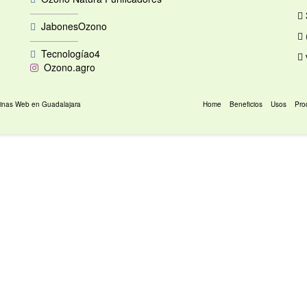
—————
JabonesOzono
—————
Tecnologíao4
Ozono.agro
inas Web en Guadalajara
Home
Beneficios
Usos
Pro