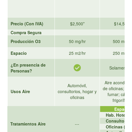
Precio (Con IVA)
$2,500*
$14,500*
Compra Segura
Producción O3
50 mg/hr
500 mg/hr
Espacio
25 m2/hr
250 m2/hr
¿En presencia de
Solamente s
Personas?
Aire acondici
Automóvil,
de oficinas; ár
Usos Aire
consultorios, hogar y
fumar; cáma
oficinas
frigoríficas
Espacio
Hab. Hotel (
Consultorio 
Tratamientos Aire
---
Oficinas (50