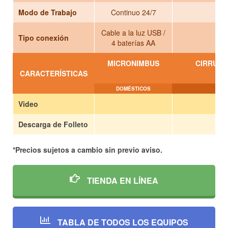
Modo de Trabajo
Continuo 24/7
Cable a la luz USB /
Tipo conexión
4 baterías AA
MICRONIMBUS
CIRRUS I
CARACTERÍSTICAS
DOMÉSTICOS
S
Video
Descarga de Folleto
*Precios sujetos a cambio sin previo aviso.
TIENDA
EN LÍNEA
TABLA DE TODOS LOS EQUIPOS