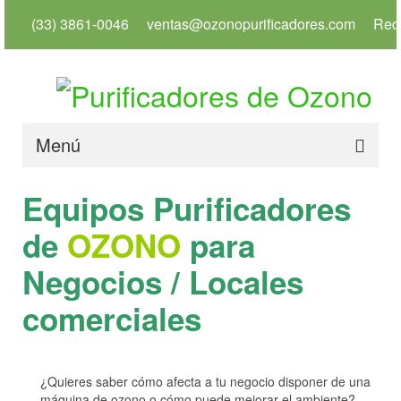
(33) 3861-0046
ventas@ozonopurificadores.com
Red
Menú
Inicio
Equipos Purificadores
Info
de
OZONO
para
Servicios
Negocios / Locales
Productos
comerciales
Usos
Tienda
¿Quieres saber cómo afecta a tu negocio disponer de una
máquina de ozono o cómo puede mejorar el ambiente?