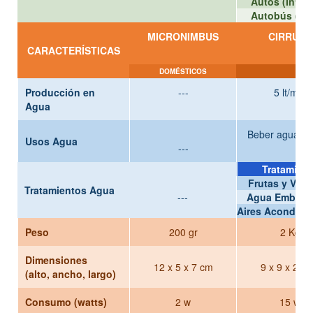
Autos (Interi
Autobús (Inte
MICRONIMBUS
CIRRUS I
CARACTERÍSTICAS
DOMÉSTICOS
S
Producción en
---
5 lt/min
Agua
Beber agua; li
Usos Agua
---
de 
Tratamien
Frutas y Verd
Tratamientos Agua
---
Agua Embotel
Aires Acondici
Peso
200 gr
2 Kg
Dimensiones
12 x 5 x 7 cm
9 x 9 x 20 
(alto, ancho, largo)
Consumo (watts)
2 w
15 w