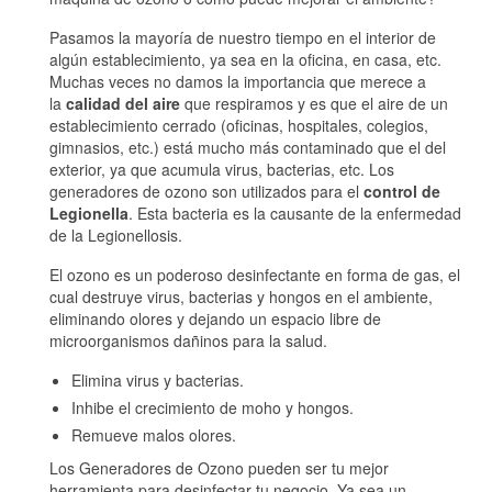
Tips de Ozono
Pasamos la mayoría de nuestro tiempo en el interior de
algún establecimiento, ya sea en la oficina, en casa, etc.
Contacto
Muchas veces no damos la importancia que merece a
la
calidad del aire
que respiramos y es que el aire de un
establecimiento cerrado (oficinas, hospitales, colegios,
gimnasios, etc.) está mucho más contaminado que el del
exterior, ya que acumula virus, bacterias, etc. Los
generadores de ozono son utilizados para el
control de
Legionella
. Esta bacteria es la causante de la enfermedad
de la Legionellosis.
El ozono es un poderoso desinfectante en forma de gas, el
cual destruye virus, bacterias y hongos en el ambiente,
eliminando olores y dejando un espacio libre de
microorganismos dañinos para la salud.
Elimina virus y bacterias.
Inhibe el crecimiento de moho y hongos.
Remueve malos olores.
Los Generadores de Ozono pueden ser tu mejor
herramienta para desinfectar tu negocio. Ya sea un