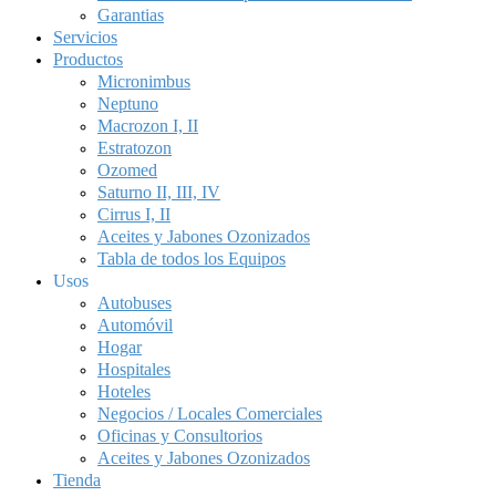
Garantias
Servicios
Productos
Micronimbus
Neptuno
Macrozon I, II
Estratozon
Ozomed
Saturno II, III, IV
Cirrus I, II
Aceites y Jabones Ozonizados
Tabla de todos los Equipos
Usos
Autobuses
Automóvil
Hogar
Hospitales
Hoteles
Negocios / Locales Comerciales
Oficinas y Consultorios
Aceites y Jabones Ozonizados
Tienda