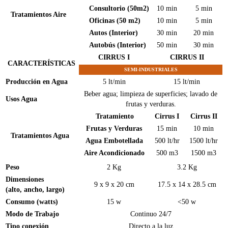
Consultorio (50m2)
10 min
5 min
Tratamientos Aire
Oficinas (50 m2)
10 min
5 min
Autos (Interior)
30 min
20 min
Autobús (Interior)
50 min
30 min
CIRRUS I
CIRRUS II
CARACTERÍSTICAS
SEMI-INDUSTRIALES
Producción en Agua
5 lt/min
15 lt/min
Beber agua; limpieza de superficies; lavado de
Usos Agua
frutas y verduras.
Tratamiento
Cirrus I
Cirrus II
Frutas y Verduras
15 min
10 min
Tratamientos Agua
Agua Embotellada
500 lt/hr
1500 lt/hr
Aire Acondicionado
500 m3
1500 m3
Peso
2 Kg
3.2 Kg
Dimensiones
9 x 9 x 20 cm
17.5 x 14 x 28.5 cm
(alto, ancho, largo)
Consumo (watts)
15 w
<50 w
Modo de Trabajo
Continuo 24/7
Tipo conexión
Directo a la luz