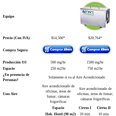
Equipo
Precio (Con IVA)
$14,500*
$20,764*
Compra Segura
Producción O3
500 mg/hr
1500 mg/hr
Espacio
250 m2/hr
750 m2/hr
¿En presencia de
Solamente si va al Aire Acondicionado
Personas?
Aire acondicionado de
Aire acondicionado de
oficinas; áreas de
Usos Aire
oficinas; áreas de fumar;
fumar; cámaras
cámaras frigoríficas
frigoríficas
Espacio
Cirrus I
Cirrus II
Hab. Hotel (90 m2)
20 min
10 min