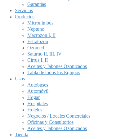
Garantias
Servicios
Productos
Micronimbus
Neptuno
Macrozon I, II
Estratozon
Ozomed
Saturno II, III, IV
Cirrus I, II
Aceites y Jabones Ozonizados
Tabla de todos los Equipos
Usos
Autobuses
Automóvil
Hogar
Hospitales
Hoteles
Negocios / Locales Comerciales
Oficinas y Consultorios
Aceites y Jabones Ozonizados
Tienda