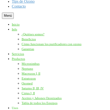
Tips de Ozono
Contacto
Menú
Inicio
Info
¿Quiénes somos?
Beneficios
Cómo funcionan los purificadores con ozono
Garantias
Servicios
Productos
Micronimbus
Neptuno
Macrozon I, II
Estratozon
Ozomed
Saturno II, III, IV
Cirrus I, II
Aceites y Jabones Ozonizados
Tabla de todos los Equipos
Usos