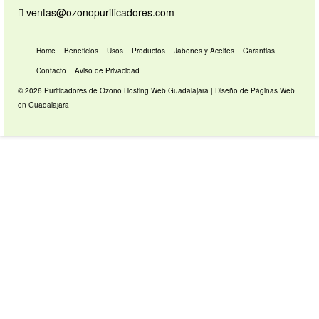
ventas@ozonopurificadores.com
Home
Beneficios
Usos
Productos
Jabones y Aceites
Garantias
Contacto
Aviso de Privacidad
© 2026 Purificadores de Ozono
Hosting Web Guadalajara
|
Diseño de Páginas Web
en Guadalajara