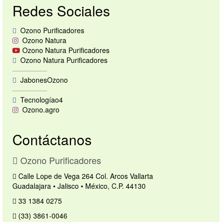
Redes Sociales
Tips de Ozono
Contacto
Ozono Purificadores
Ozono Natura
Ozono Natura Purificadores
Ozono Natura Purificadores
—————
JabonesOzono
—————
Tecnologíao4
Ozono.agro
Contáctanos
Ozono Purificadores
Calle Lope de Vega 264 Col. Arcos Vallarta
Guadalajara • Jalisco • México, C.P. 44130
33 1384 0275
(33) 3861-0046