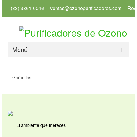
(33) 3861-0046
ventas@ozonopurificadores.com
Red
Menú
Inicio
Garantias
Info
Servicios
Productos
Usos
El ambiente que mereces
Tienda