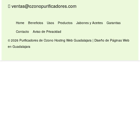
ventas@ozonopurificadores.com
Home
Beneficios
Usos
Productos
Jabones y Aceites
Garantias
Contacto
Aviso de Privacidad
© 2026 Purificadores de Ozono
Hosting Web Guadalajara
|
Diseño de Páginas Web
en Guadalajara