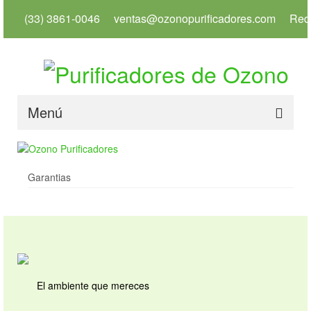
(33) 3861-0046
ventas@ozonopurificadores.com
Red
Menú
Inicio
Garantias
Info
Servicios
Productos
Usos
El ambiente que mereces
Tienda