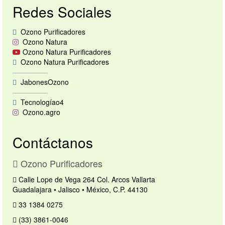
Redes Sociales
Tips de Ozono
Contacto
Ozono Purificadores
Ozono Natura
Ozono Natura Purificadores
Ozono Natura Purificadores
—————
JabonesOzono
—————
Tecnologíao4
Ozono.agro
Contáctanos
Ozono Purificadores
Calle Lope de Vega 264 Col. Arcos Vallarta
Guadalajara • Jalisco • México, C.P. 44130
33 1384 0275
(33) 3861-0046