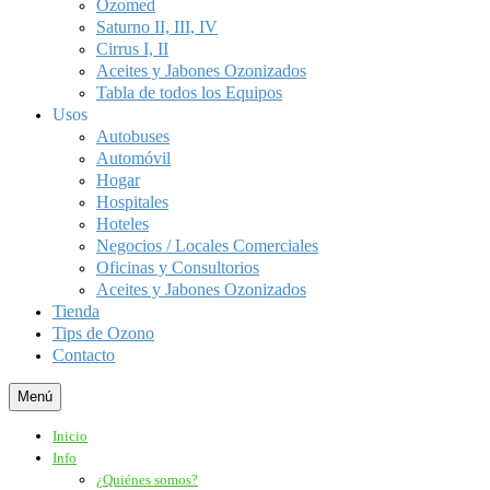
Ozomed
Saturno II, III, IV
Cirrus I, II
Aceites y Jabones Ozonizados
Tabla de todos los Equipos
Usos
Autobuses
Automóvil
Hogar
Hospitales
Hoteles
Negocios / Locales Comerciales
Oficinas y Consultorios
Aceites y Jabones Ozonizados
Tienda
Tips de Ozono
Contacto
Menú
Inicio
Info
¿Quiénes somos?