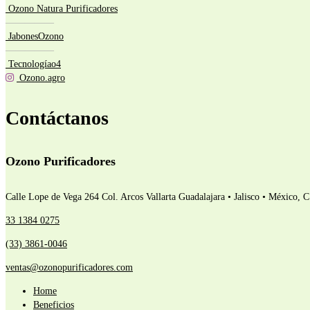
Ozono Natura Purificadores
—————
JabonesOzono
—————
Tecnologíao4
Ozono.agro
Contáctanos
Ozono Purificadores
Calle Lope de Vega 264 Col. Arcos Vallarta
Guadalajara • Jalisco • México, 
33 1384 0275
(33) 3861-0046
ventas@ozonopurificadores.com
Home
Beneficios