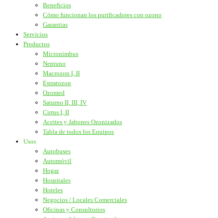
Beneficios
Cómo funcionan los purificadores con ozono
Garantias
Servicios
Productos
Micronimbus
Neptuno
Macrozon I, II
Estratozon
Ozomed
Saturno II, III, IV
Cirrus I, II
Aceites y Jabones Ozonizados
Tabla de todos los Equipos
Usos
Autobuses
Automóvil
Hogar
Hospitales
Hoteles
Negocios / Locales Comerciales
Oficinas y Consultorios