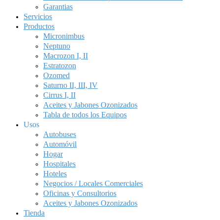
Garantias
Servicios
Productos
Micronimbus
Neptuno
Macrozon I, II
Estratozon
Ozomed
Saturno II, III, IV
Cirrus I, II
Aceites y Jabones Ozonizados
Tabla de todos los Equipos
Usos
Autobuses
Automóvil
Hogar
Hospitales
Hoteles
Negocios / Locales Comerciales
Oficinas y Consultorios
Aceites y Jabones Ozonizados
Tienda