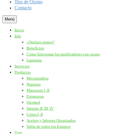
Tips de Ozono
Contacto
Menú
Inicio
Info
¿Quiénes somos?
Beneficios
Cómo funcionan los purificadores con ozono
Garantias
Servicios
Productos
Micronimbus
Neptuno
Macrozon I, II
Estratozon
Ozomed
Saturno II, III, IV
Cirrus I, II
Aceites y Jabones Ozonizados
Tabla de todos los Equipos
Usos