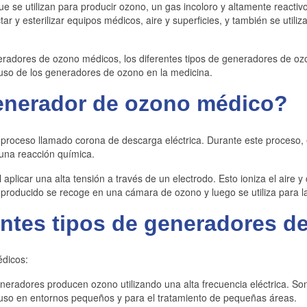
se utilizan para producir ozono, un gas incoloro y altamente reactivo 
ar y esterilizar equipos médicos, aire y superficies, y también se utiliz
eradores de ozono médicos, los diferentes tipos de generadores de ozon
so de los generadores de ozono en la medicina.
enerador de ozono médico?
roceso llamado corona de descarga eléctrica. Durante este proceso, e
na reacción química.
 aplicar una alta tensión a través de un electrodo. Esto ioniza el aire 
 producido se recoge en una cámara de ozono y luego se utiliza para la 
entes tipos de generadores 
édicos:
neradores producen ozono utilizando una alta frecuencia eléctrica. S
 uso en entornos pequeños y para el tratamiento de pequeñas áreas.