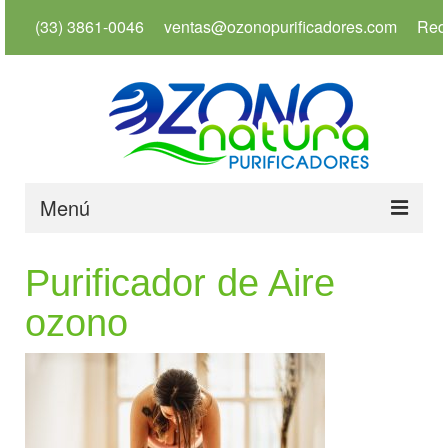
(33) 3861-0046
ventas@ozonopurificadores.com
Red
Menú
Inicio
Purificador de Aire
Info
ozono
Servicios
Productos
Usos