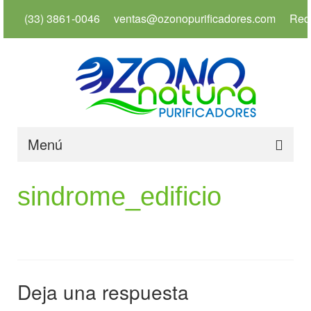
(33) 3861-0046
ventas@ozonopurificadores.com
Red
Menú
Inicio
sindrome_edificio
Info
Servicios
Productos
Deja una respuesta
Usos