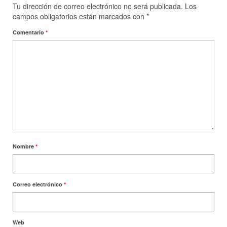
Tu dirección de correo electrónico no será publicada.
Los
Tienda
campos obligatorios están marcados con
*
Tips de Ozono
Comentario
*
Contacto
Nombre
*
Correo electrónico
*
Web