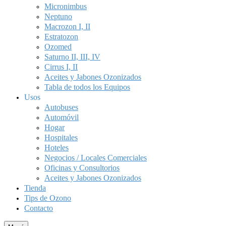
Micronimbus
Neptuno
Macrozon I, II
Estratozon
Ozomed
Saturno II, III, IV
Cirrus I, II
Aceites y Jabones Ozonizados
Tabla de todos los Equipos
Usos
Autobuses
Automóvil
Hogar
Hospitales
Hoteles
Negocios / Locales Comerciales
Oficinas y Consultorios
Aceites y Jabones Ozonizados
Tienda
Tips de Ozono
Contacto