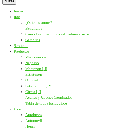
Menú
Inicio
Info
¿Quiénes somos?
Beneficios
Cómo funcionan los purificadores con ozono
Garantias
Servicios
Productos
Micronimbus
Neptuno
Macrozon I, II
Estratozon
Ozomed
Saturno II, III, IV
Cirrus I, II
Aceites y Jabones Ozonizados
Tabla de todos los Equipos
Usos
Autobuses
Automóvil
Hogar