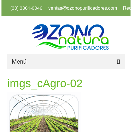
(33) 3861-0046
ventas@ozonopurificadores.com
Red
Menú
Inicio
imgs_cAgro-02
Info
Servicios
Productos
Usos