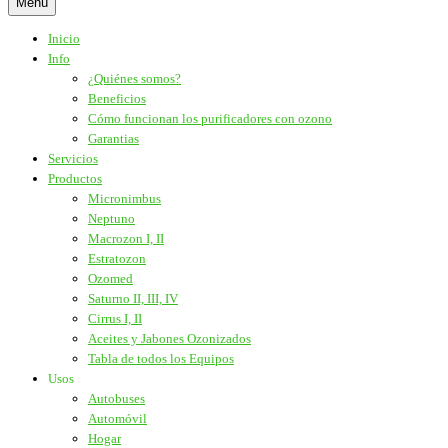
Menú
Inicio
Info
¿Quiénes somos?
Beneficios
Cómo funcionan los purificadores con ozono
Garantias
Servicios
Productos
Micronimbus
Neptuno
Macrozon I, II
Estratozon
Ozomed
Saturno II, III, IV
Cirrus I, II
Aceites y Jabones Ozonizados
Tabla de todos los Equipos
Usos
Autobuses
Automóvil
Hogar