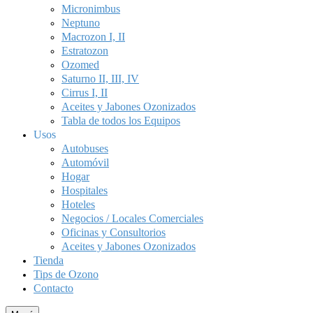
Micronimbus
Neptuno
Macrozon I, II
Estratozon
Ozomed
Saturno II, III, IV
Cirrus I, II
Aceites y Jabones Ozonizados
Tabla de todos los Equipos
Usos
Autobuses
Automóvil
Hogar
Hospitales
Hoteles
Negocios / Locales Comerciales
Oficinas y Consultorios
Aceites y Jabones Ozonizados
Tienda
Tips de Ozono
Contacto