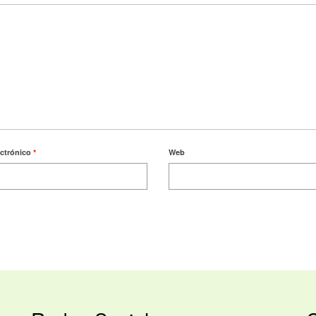
ectrónico
*
Web