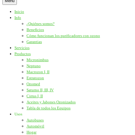
Menú
Inicio
Info
¿Quiénes somos?
Beneficios
Cómo funcionan los purificadores con ozono
Garantias
Servicios
Productos
Micronimbus
Neptuno
Macrozon I, II
Estratozon
Ozomed
Saturno II, III, IV
Cirrus I, II
Aceites y Jabones Ozonizados
Tabla de todos los Equipos
Usos
Autobuses
Automóvil
Hogar