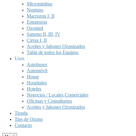
Micronimbus
Neptuno
Macrozon I, II
Estratozon
Ozomed
Saturno II, III, IV
Cirrus I, II
Aceites y Jabones Ozonizados
Tabla de todos los Equipos
Usos
Autobuses
Automóvil
Hogar
Hospitales
Hoteles
Negocios / Locales Comerciales
Oficinas y Consultorios
Aceites y Jabones Ozonizados
Tienda
Tips de Ozono
Contacto