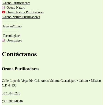
Ozono Purificadores
Ozono Natura
Ozono Natura Purificadores
Ozono Natura Purificadores
—————
JabonesOzono
—————
Tecnologíao4
Ozono.agro
Contáctanos
Ozono Purificadores
Calle Lope de Vega 264 Col. Arcos Vallarta
Guadalajara • Jalisco • México,
C.P. 44130
33 1384 0275
(33) 3861-0046