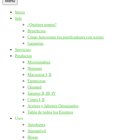
Menú
Inicio
Info
¿Quiénes somos?
Beneficios
Cómo funcionan los purificadores con ozono
Garantias
Servicios
Productos
Micronimbus
Neptuno
Macrozon I, II
Estratozon
Ozomed
Saturno II, III, IV
Cirrus I, II
Aceites y Jabones Ozonizados
Tabla de todos los Equipos
Usos
Autobuses
Automóvil
Hogar