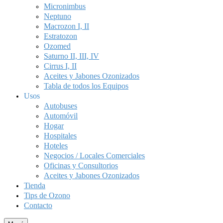
Micronimbus
Neptuno
Macrozon I, II
Estratozon
Ozomed
Saturno II, III, IV
Cirrus I, II
Aceites y Jabones Ozonizados
Tabla de todos los Equipos
Usos
Autobuses
Automóvil
Hogar
Hospitales
Hoteles
Negocios / Locales Comerciales
Oficinas y Consultorios
Aceites y Jabones Ozonizados
Tienda
Tips de Ozono
Contacto