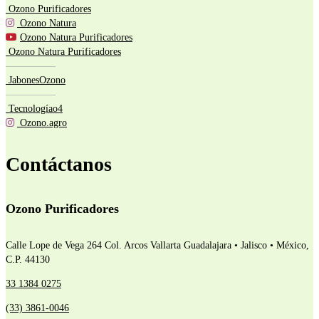
Ozono Purificadores
Ozono Natura
Ozono Natura Purificadores
Ozono Natura Purificadores
—————
JabonesOzono
—————
Tecnologíao4
Ozono.agro
Contáctanos
Ozono Purificadores
Calle Lope de Vega 264 Col. Arcos Vallarta
Guadalajara • Jalisco • México,
C.P. 44130
33 1384 0275
(33) 3861-0046