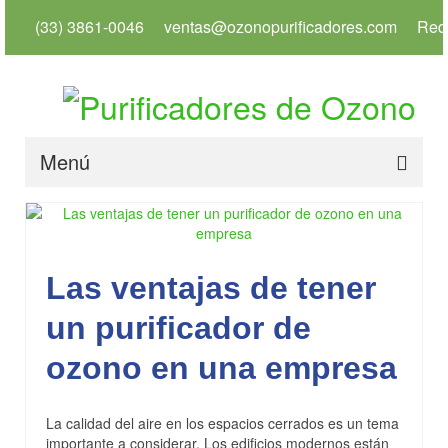
(33) 3861-0046
ventas@ozonopurificadores.com
Red
Menú
Inicio
Info
Las ventajas de tener
Servicios
un purificador de
Productos
ozono en una empresa
Usos
Tienda
La calidad del aire en los espacios cerrados es un tema
importante a considerar. Los edificios modernos están