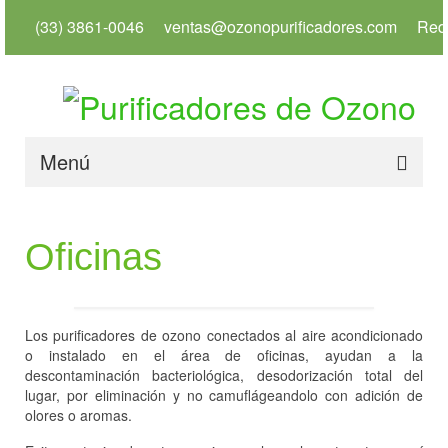
(33) 3861-0046
ventas@ozonopurificadores.com
Red
Menú
Inicio
Oficinas
Info
Servicios
Los purificadores de ozono conectados al aire acondicionado
Productos
o instalado en el área de oficinas, ayudan a la
descontaminación bacteriológica, desodorización total del
Usos
lugar, por eliminación y no camuflágeandolo con adición de
olores o aromas.
Tienda